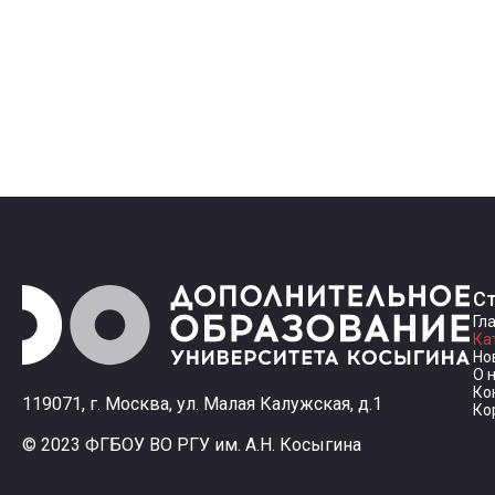
С
Гл
Ка
Но
О 
Ко
119071, г. Москва, ул. Малая Калужская, д.1
Ко
© 2023 ФГБОУ ВО РГУ им. А.Н. Косыгина