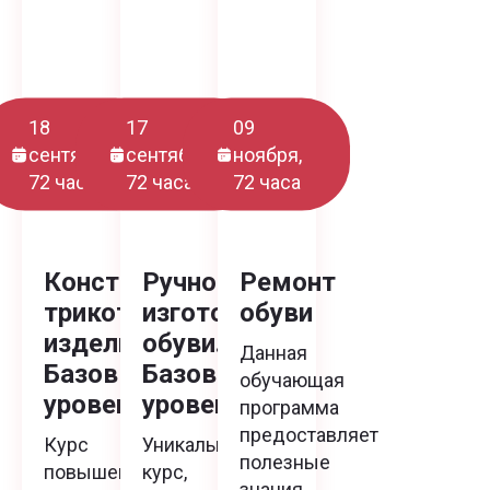
18
17
09
сентября,
сентября,
ноября,
72 часа
72 часа
72 часа
Конструирование
Ручное
Ремонт
трикотажных
изготовление
обуви
изделий.
обуви.
Данная
Базовый
Базовый
обучающая
уровень
уровень
программа
предоставляет
Курс
Уникальный
полезные
повышения
курс,
знания