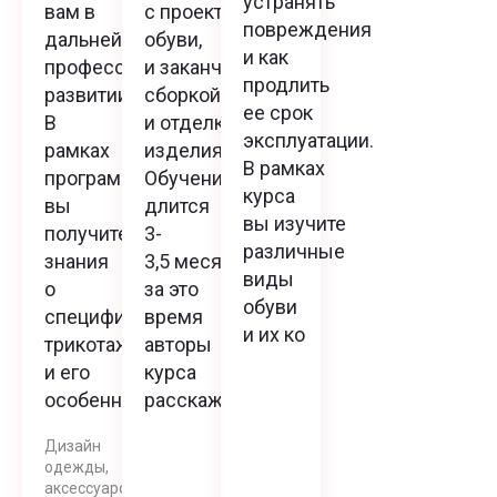
устранять
вам в
с проектирования
повреждения
дальнейшем
обуви,
и как
профессиональном
и заканчивая
продлить
развитии.
сборкой
ее срок
В
и отделкой
эксплуатации.
рамках
изделия.
В рамках
программы
Обучение
курса
вы
длится
вы изучите
получите
3-
различные
знания
3,5 месяца,
виды
о
за это
обуви
специфике
время
и их ко
трикотажа
авторы
и его
курса
особенно
расскажут
Дизайн
одежды,
аксессуаров