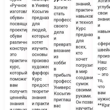
Хотит
знаний,
«Ручное
в Университете
углуб
Хотите
практических
изготовление
Косыгина
свои
стать
навыков
обуви»
предназначен
знани
профессионалом
и технологий.
посвящен
для
и
своего
Курс
проектированию
людей,
навы
дела
предназначен
обуви
которые
в
и
для
различных
хотят
сфер
превратить
всех,
конструкций —
изучить
швей
вязание
кто
это
основы
произ
из
хочет
практический
производства
Наш
хобби
погрузиться
курс,
художественного
курс
в
в мир
который
фарфора.
– это
прибыльную
создания
поможет
Курс
то,
профессию?
сумок
вам
предоставляет
что
Университет
своими
получить
теоретические
вам
Косыгина
руками.
ценнейшие
знания
нужно
приглашает
Он позволяет
знания
и практические
**Кра
вас
научиться
и навыки
навыки,