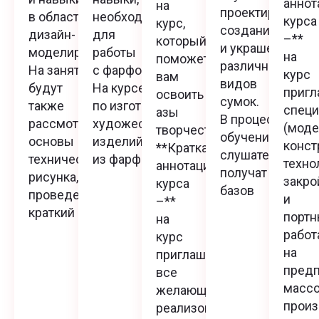
аннот
на
проектированию
в области
необходимые
курса
курс,
созданию
дизайн-
для
–**
который
и украшению
моделирования.
работы
на
поможет
различных
На занятиях
с фарфором.
курс
вам
видов
будут
На курсе
пригл
освоить
сумок.
также
по изготовлению
спец
азы
В процессе
рассмотрены
художественных
(моде
творчества!
обучения
основы
изделий
конст
**Краткая
слушатели
технического
из фарфора
техно
аннотация
получат
рисунка,
закр
курса
базов
проведен
и
–**
краткий
портн
на
рабо
курс
на
приглашаются
предп
все
массо
желающие
произ
реализовать