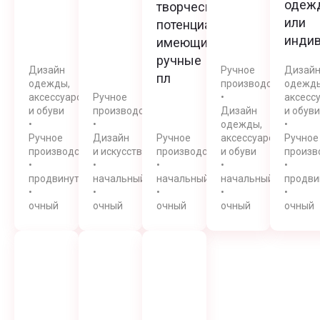
одеж
творческий
или
потенциал,
инди
имеющие
ручные
Дизайн
Ручное
Дизай
пл
одежды,
производство
одежды
аксессуаров
Ручное
•
аксесс
и обуви
производство
Дизайн
и обуви
•
•
одежды,
•
Ручное
Дизайн
Ручное
аксессуаров
Ручное
производство
и искусство
производство
и обуви
произв
•
•
•
•
•
продвинутый
начальный
начальный
начальный
продви
•
•
•
•
•
очный
очный
очный
очный
очный