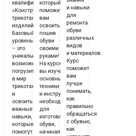
квалификации
который
и навыки
«Конструирование
поможет
для
трикотажных
вам
ремонта
изделий.
освоить
обуви
Базовый
пошив
различных
уровень»
обуви
видов
– это
своими
и материалов.
уникальная
руками!
Курс
возможность
На курсе
поможет
погрузиться
вы изучите
вам
в мир
основные
лучше
трикотажа
техники
понимать,
и
и инструменты,
как
освоить
необходимые
правильно
важные
для
обращаться
навыки,
изготовления
с обувью,
которые
обуви,
как
помогут
начиная